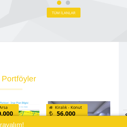
TÜM İLANLAR
 Portföyler
 Arsa
Kiralık - Konut
0.000
56.000
Arayalım!