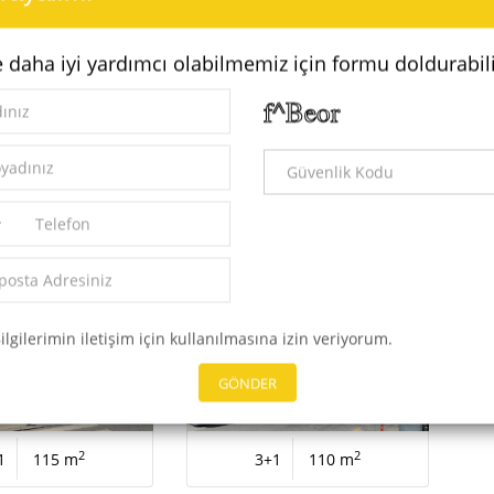
e daha iyi yardımcı olabilmemiz için formu doldurabili
2
2
867 m
3+1
90 m
 Konut
Satılık - Konut
00.000
9.400.000
ilgilerimin iletişim için kullanılmasına izin veriyorum.
GÖNDER
2
2
1
115 m
3+1
110 m