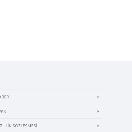
ABER
VKK
İZLİLİK SÖZLEŞMESİ