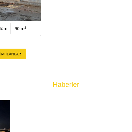
2
ölüm
90 m
ÜM İLANLAR
Haberler