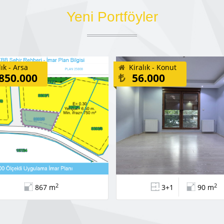
Yeni Portföyler
lık - Arsa
Kiralık - Konut
850.000
56.000
2
2
867 m
3+1
90 m