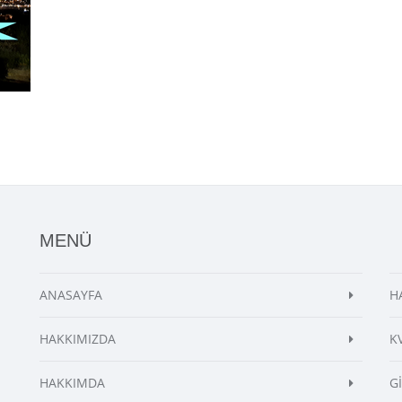
MENÜ
ANASAYFA
H
HAKKIMIZDA
K
HAKKIMDA
G