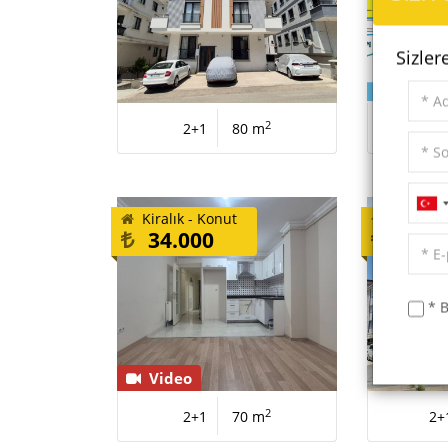
Sizler
2
2+1
80 m
Kiralık - Konut
Satılık -
34.000
12.0
* B
Video
2
2+1
70 m
2+