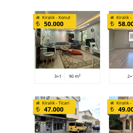
Kiralık - Konut
Kiralık 
50.000
58.0
2
3+1
90 m
2+
Kiralık - Ticari
Kiralık -
47.000
49.0