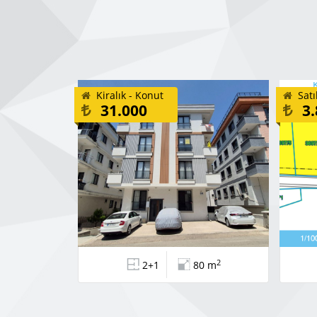
Kiralık - Konut
Satı
31.000
3.
2
2+1
80 m