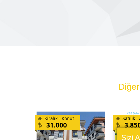
Diğer
Kiralık - Konut
Satılık -
31.000
3.85
Sizi 