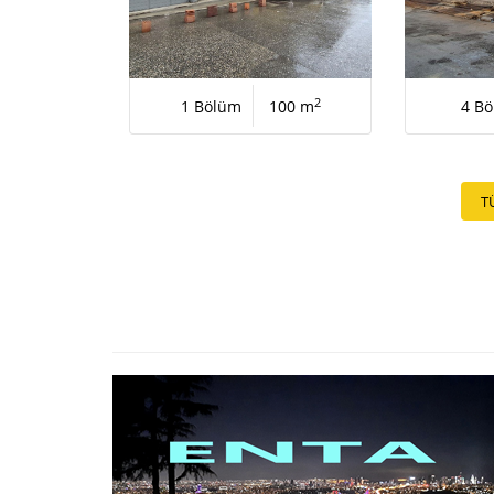
2
1 Bölüm
100 m
4 B
T