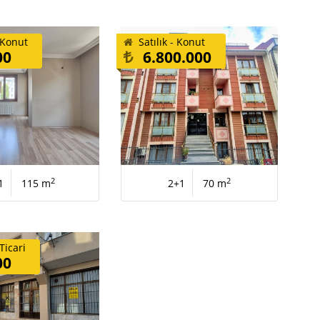
- Konut
Satılık - Konut
00
6.800.000
2
2
1
115 m
2+1
70 m
 Ticari
00