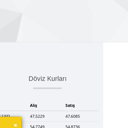
Döviz Kurları
Alış
Satış
47,5229
47,6085
USD
×
54,7749
54,8736
EUR