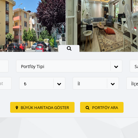
Portföy Tipi
Sa
₺
İl
İlç
BÜYÜK HARITADA GÖSTER
PORTFÖY ARA