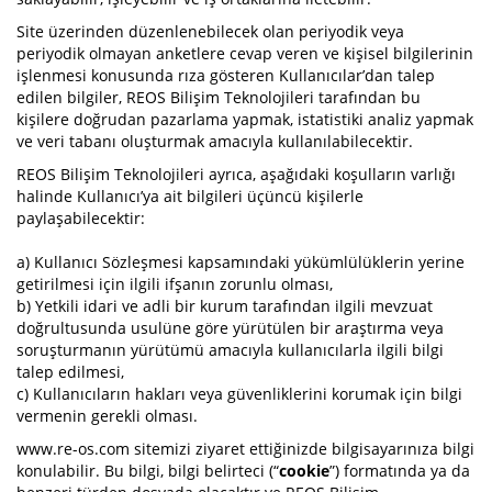
Site üzerinden düzenlenebilecek olan periyodik veya
periyodik olmayan anketlere cevap veren ve kişisel bilgilerinin
işlenmesi konusunda rıza gösteren Kullanıcılar’dan talep
edilen bilgiler, REOS Bilişim Teknolojileri tarafından bu
kişilere doğrudan pazarlama yapmak, istatistiki analiz yapmak
ve veri tabanı oluşturmak amacıyla kullanılabilecektir.
REOS Bilişim Teknolojileri ayrıca, aşağıdaki koşulların varlığı
halinde Kullanıcı’ya ait bilgileri üçüncü kişilerle
paylaşabilecektir:
a) Kullanıcı Sözleşmesi kapsamındaki yükümlülüklerin yerine
getirilmesi için ilgili ifşanın zorunlu olması,
b) Yetkili idari ve adli bir kurum tarafından ilgili mevzuat
doğrultusunda usulüne göre yürütülen bir araştırma veya
soruşturmanın yürütümü amacıyla kullanıcılarla ilgili bilgi
talep edilmesi,
c) Kullanıcıların hakları veya güvenliklerini korumak için bilgi
vermenin gerekli olması.
www.re-os.com sitemizi ziyaret ettiğinizde bilgisayarınıza bilgi
konulabilir. Bu bilgi, bilgi belirteci (“
cookie
”) formatında ya da