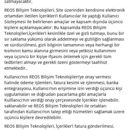
satmayacaktır.
REOS Bilişim Teknolojileri, Site üzerinden kendisine elektronik
ortamdan iletilen İçerikleri’i Kullanıcılar ile yaptığı Kullanıcı
Sözleşmesi ile belirlenen amaçlar ve kapsam dışında üçüncü
kişilere açıklamayacaktır. Bu kapsamda REOS Bilişim
Teknolojileri,İçerikler’i kesinlikle özel ve gizli tutmayı, bunu bir
sır saklama yükümü olarak addetmeyi ve gizliliğin sağlanması
ve sürdürülmesi, gizli bilginin tamamının veya herhangi bir
kısmının kamu alanına girmesini veya yetkisiz kullanımını
veya üçüncü bir kişiye ifşasını önlemek için gerekli tüm
tedbirleri almayı ve gerekli özeni göstermeyi taahhüt
etmektedir..
Kullanıcı’nın REOS Bilişim Teknolojileri’ye onay vermesi
halinde ödeme işlemleri, fatura kesimi ve işlenmesi, banka
entegrasyonu, Kullanıcı’nın erişimine izin verdiği üçüncü kişi
uygulamaları ve doğrudan pazarlama gibi amaçlarla
Kulllanıcı’nın verdiği onay çerçevesinde İçerikler işlenebilir,
saklanabilir ve REOS Bilişim Teknolojileri ile ortakları
tarafından Kullanıcı’nın talep ettiği hizmetleri sağlamak üzere
üçüncü kişilere devredilebilir.
REOS Bilişim Teknolojileri, İçerikler’i fatura gönderilmesi,