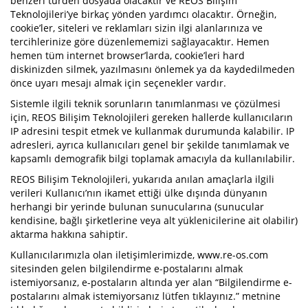
benzeri türden dosyada olacaktır ve REOS Bilişim
Teknolojileri’ye birkaç yönden yardımcı olacaktır. Örneğin,
cookie’ler, siteleri ve reklamları sizin ilgi alanlarınıza ve
tercihlerinize göre düzenlememizi sağlayacaktır. Hemen
hemen tüm internet browser’larda, cookie’leri hard
diskinizden silmek, yazılmasını önlemek ya da kaydedilmeden
önce uyarı mesajı almak için seçenekler vardır.
Sistemle ilgili teknik sorunların tanımlanması ve çözülmesi
için, REOS Bilişim Teknolojileri gereken hallerde kullanıcıların
IP adresini tespit etmek ve kullanmak durumunda kalabilir. IP
adresleri, ayrıca kullanıcıları genel bir şekilde tanımlamak ve
kapsamlı demografik bilgi toplamak amacıyla da kullanılabilir.
REOS Bilişim Teknolojileri, yukarıda anılan amaçlarla ilgili
verileri Kullanıcı’nın ikamet ettiği ülke dışında dünyanın
herhangi bir yerinde bulunan sunucularına (sunucular
kendisine, bağlı şirketlerine veya alt yüklenicilerine ait olabilir)
aktarma hakkına sahiptir.
Kullanıcılarımızla olan iletişimlerimizde, www.re-os.com
sitesinden gelen bilgilendirme e-postalarını almak
istemiyorsanız, e-postaların altında yer alan “Bilgilendirme e-
postalarını almak istemiyorsanız lütfen tıklayınız.” metnine