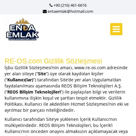
+90 (216) 461-6616
entaemlak@hotmail.com
RE-OS.com Gizlilik Sözleşmesi
İşbu Gizlilik Sözleşmesi’nin amacı, www.re-os.com adresinde
yer alan siteye (“
Site
”) üye olarak kaydolan kişiler
(“
Kullanıcı(lar)
”) tarafından Site’de yer alan Uygulama’dan
faydalanılması aşamasında REOS Bilişim Teknolojileri A.Ş.
(“
REOS Bilişim Teknolojileri
”) ile paylaşılan bilgi ve verilerin
kullanımına ilişkin koşul ve şartları tespit etmektir. Gizlilik
Politikası, Kullanıcı ile akdedilen Hizmet Sözleşmesi’nin eki ve
ayrılmaz bir parçası niteliğindedir.
Kullanıcı tarafından Site’ye yüklenen İçerik Kullanıcı’nın
mülkiyetindedir. REOS Bilişim Teknolojileri, bu İçerik’i
Kullanıcı’nın önceden onayını almaksızın açıklamayacak veya