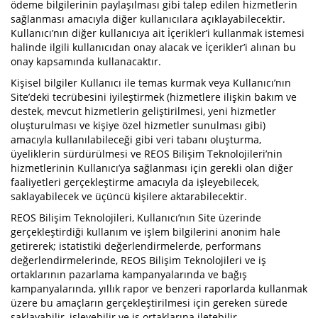
ödeme bilgilerinin paylaşılması gibi talep edilen hizmetlerin
sağlanması amacıyla diğer kullanıcılara açıklayabilecektir.
Kullanıcı’nın diğer kullanıcıya ait İçerikler’i kullanmak istemesi
halinde ilgili kullanıcıdan onay alacak ve İçerikler’i alınan bu
onay kapsamında kullanacaktır.
Kişisel bilgiler Kullanıcı ile temas kurmak veya Kullanıcı’nın
Site’deki tecrübesini iyileştirmek (hizmetlere ilişkin bakım ve
destek, mevcut hizmetlerin geliştirilmesi, yeni hizmetler
oluşturulması ve kişiye özel hizmetler sunulması gibi)
amacıyla kullanılabileceği gibi veri tabanı oluşturma,
üyeliklerin sürdürülmesi ve REOS Bilişim Teknolojileri’nin
hizmetlerinin Kullanıcı’ya sağlanması için gerekli olan diğer
faaliyetleri gerçekleştirme amacıyla da işleyebilecek,
saklayabilecek ve üçüncü kişilere aktarabilecektir.
REOS Bilişim Teknolojileri, Kullanıcı’nın Site üzerinde
gerçekleştirdiği kullanım ve işlem bilgilerini anonim hale
getirerek; istatistiki değerlendirmelerde, performans
değerlendirmelerinde, REOS Bilişim Teknolojileri ve iş
ortaklarının pazarlama kampanyalarında ve bağış
kampanyalarında, yıllık rapor ve benzeri raporlarda kullanmak
üzere bu amaçların gerçekleştirilmesi için gereken sürede
saklayabilir, işleyebilir ve iş ortaklarına iletebilir.